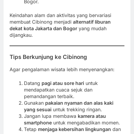
Bogor.
Keindahan alam dan aktivitas yang bervariasi
membuat Cibinong menjadi
alternatif liburan
dekat kota Jakarta dan Bogor
yang mudah
dijangkau.
Tips Berkunjung ke Cibinong
Agar pengalaman wisata lebih menyenangkan:
Datang
pagi atau sore hari
untuk
mendapatkan cuaca sejuk dan
pemandangan terbaik.
Gunakan
pakaian nyaman dan alas kaki
yang sesuai
untuk trekking ringan.
Jangan lupa membawa
kamera atau
smartphone
untuk mengabadikan momen.
Tetap
menjaga kebersihan lingkungan
dan