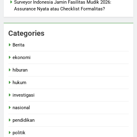
Surveyor Indonesia Jamin Fasilitas Mudik 2026:
Assurance Nyata atau Checklist Formalitas?
Categories
Berita
ekonomi
hiburan
hukum
investigasi
nasional
pendidikan
politik