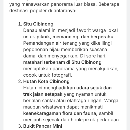
yang menawarkan panorama luar biasa. Beberapa
destinasi populer di antaranya:
Situ Cibinong
Danau alami ini menjadi favorit warga lokal
untuk
piknik, memancing, dan berperahu
.
Pemandangan air tenang yang dikelilingi
pepohonan hijau memberikan suasana
damai dan menyegarkan. Di sore hari,
matahari terbenam di Situ Cibinong
menciptakan panorama yang menakjubkan,
cocok untuk fotografi.
Hutan Kota Cibinong
Hutan ini menghadirkan
udara sejuk dan
trek jalan setapak
yang nyaman untuk
berjalan santai atau olahraga ringan. Warga
maupun wisatawan dapat menikmati
keanekaragaman flora dan fauna
, sambil
menjauh sejenak dari hiruk-pikuk perkotaan.
Bukit Pancar Mini