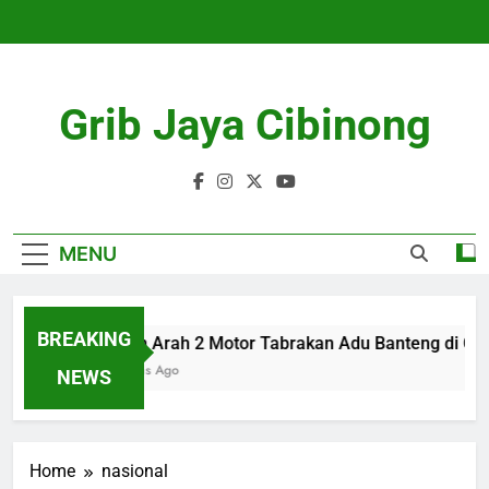
Skip
to
content
Grib Jaya Cibinong
MENU
BREAKING
Lawan Arah 2 Motor Tabrakan Adu Banteng di Cibi
4 Months Ago
NEWS
Home
nasional