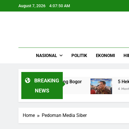
Skip
August 7, 2026
4:07:51 AM
to
content
NASIONAL
POLITIK
EKONOMI
HI
BREAKING
an Adu Banteng di Cibinong Bogor
5 Hektare 
4 Months Ago
NEWS
Home
Pedoman Media Siber