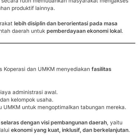
secara rutin memudahkan masyarakat mengakses
uhan produktif lainnya.
arakat
lebih disiplin dan berorientasi pada masa
intah daerah untuk
pemberdayaan ekonomi lokal
.
nas Koperasi dan UMKM menyediakan
fasilitas
aya administrasi awal.
 dan kelompok usaha.
laku UMKM untuk mengoptimalkan tabungan mereka.
i
selaras dengan visi pembangunan daerah
, yaitu
alui
ekonomi yang kuat, inklusif, dan berkelanjutan
.