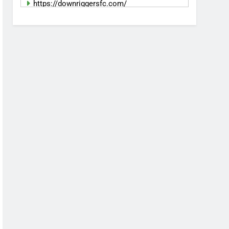
https://downriggersfc.com/
bento11