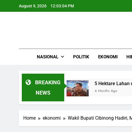
Skip
August 9, 2026
12:03:05 PM
to
content
NASIONAL
POLITIK
EKONOMI
HI
BREAKING
 Cibinong Bogor
5 Hektare Lahan di Pekalong
4 Months Ago
NEWS
Home
ekonomi
Wakil Bupati Cibinong Hadiri