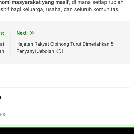
nomi masyarakat yang masif
, di mana setiap rupiah
tif bagi keluarga, usaha, dan seluruh komunitas.
s:
Next:
at
Hajatan Rakyat Cibinong Turut Dimeriahkan 5
ah
Penyanyi Jebolan KDI
a
0