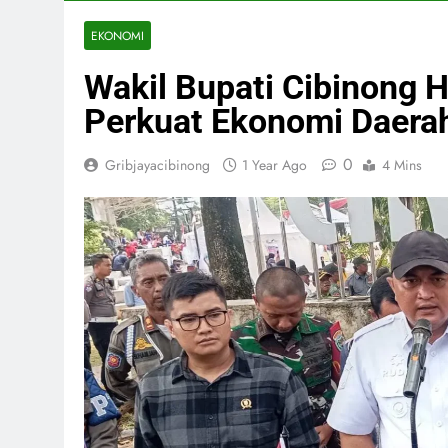
EKONOMI
Wakil Bupati Cibinong 
Perkuat Ekonomi Daera
0
Gribjayacibinong
1 Year Ago
4 Mins