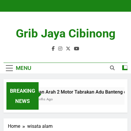
Skip
to
content
Grib Jaya Cibinong
MENU
BREAKING
Lawan Arah 2 Motor Tabrakan Adu Banteng di C
4 Months Ago
NEWS
Home
wisata alam