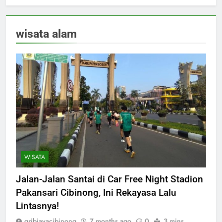
wisata alam
WISATA
Jalan-Jalan Santai di Car Free Night Stadion
Pakansari Cibinong, Ini Rekayasa Lalu
Lintasnya!
gribjayacibinong
7 months ago
0
3 mins