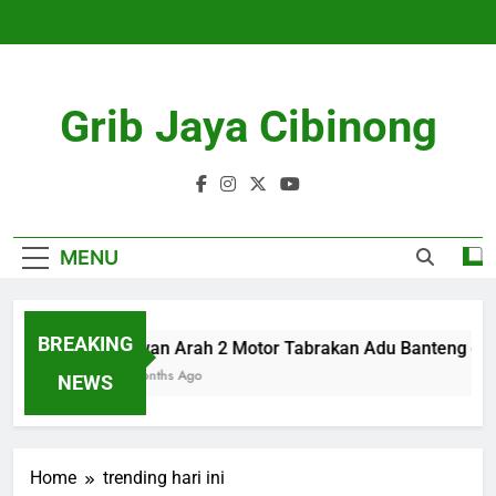
Skip
to
content
Grib Jaya Cibinong
MENU
BREAKING
Lawan Arah 2 Motor Tabrakan Adu Banteng di C
4 Months Ago
NEWS
Home
trending hari ini