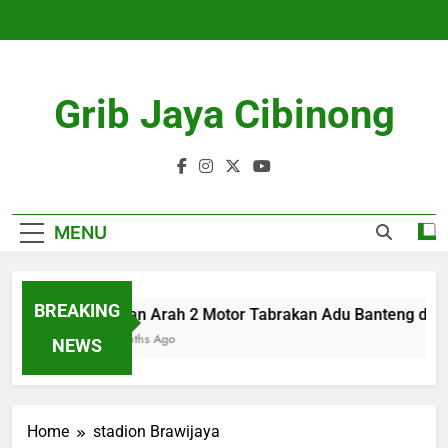
Skip
to
content
Grib Jaya Cibinong
MENU
BREAKING
Lawan Arah 2 Motor Tabrakan Adu Banteng di Ci
4 Months Ago
NEWS
Home
stadion Brawijaya