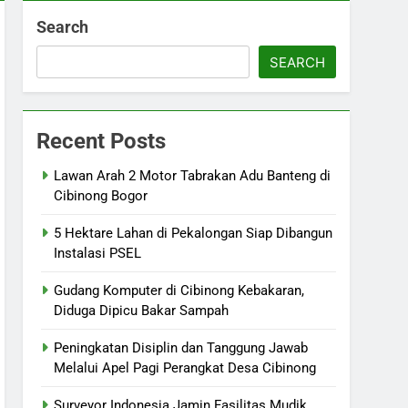
Search
SEARCH
Recent Posts
Lawan Arah 2 Motor Tabrakan Adu Banteng di
Cibinong Bogor
5 Hektare Lahan di Pekalongan Siap Dibangun
Instalasi PSEL
Gudang Komputer di Cibinong Kebakaran,
Diduga Dipicu Bakar Sampah
Peningkatan Disiplin dan Tanggung Jawab
Melalui Apel Pagi Perangkat Desa Cibinong
Surveyor Indonesia Jamin Fasilitas Mudik