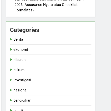
2026: Assurance Nyata atau Checklist
Formalitas?
Categories
Berita
ekonomi
hiburan
hukum
investigasi
nasional
pendidikan
politik