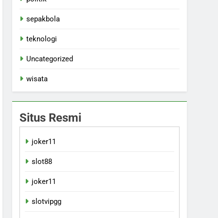
sepakbola
teknologi
Uncategorized
wisata
Situs Resmi
joker11
slot88
joker11
slotvipgg