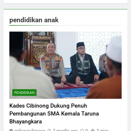
pendidikan anak
PENDIDIKAN
Kades Cibinong Dukung Penuh
Pembangunan SMA Kemala Taruna
Bhayangkara
gribjayacibinong
7 months ago
0
2 mins