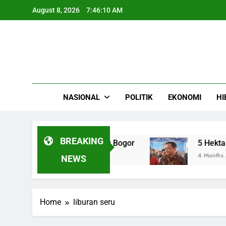
Skip
August 8, 2026
7:46:10 AM
to
content
NASIONAL
POLITIK
EKONOMI
HI
BREAKING
Adu Banteng di Cibinong Bogor
5 Hektare La
4 Months Ago
NEWS
Home
liburan seru