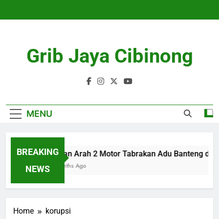
Skip
to
content
Grib Jaya Cibinong
MENU
BREAKING
Lawan Arah 2 Motor Tabrakan Adu Banteng di Ci
4 Months Ago
NEWS
Home
korupsi