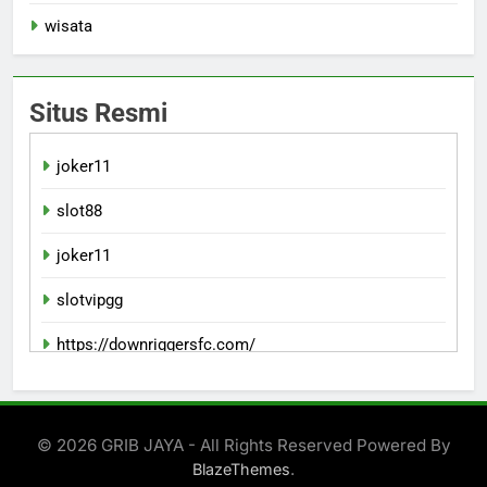
wisata
Situs Resmi
joker11
slot88
joker11
slotvipgg
https://downriggersfc.com/
bento11
© 2026 GRIB JAYA - All Rights Reserved Powered By
.
BlazeThemes