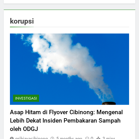
korupsi
INVESTIGASI
Asap Hitam di Flyover Cibinong: Mengenal
Lebih Dekat Insiden Pembakaran Sampah
oleh ODGJ
gribjayacibinong
5 months ago
0
3 mins