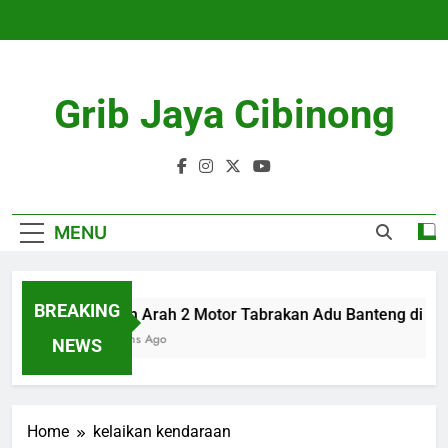
Skip
to
content
Grib Jaya Cibinong
MENU
BREAKING
Lawan Arah 2 Motor Tabrakan Adu Banteng di Cib
4 Months Ago
NEWS
Home
kelaikan kendaraan