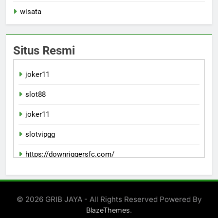
wisata
Situs Resmi
joker11
slot88
joker11
slotvipgg
https://downriggersfc.com/
bento11
© 2026 GRIB JAYA - All Rights Reserved Powered By
.
BlazeThemes