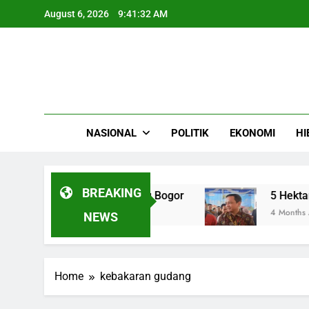
Skip
August 6, 2026
9:41:32 AM
to
content
NASIONAL
POLITIK
EKONOMI
HI
BREAKING
Adu Banteng di Cibinong Bogor
5 Hektare Lah
4 Months Ago
NEWS
Home
kebakaran gudang