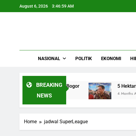
Skip
August 6, 2026
3:46:59 AM
to
content
NASIONAL
POLITIK
EKONOMI
HI
BREAKING
du Banteng di Cibinong Bogor
5 Hektare Laha
4 Months Ago
NEWS
Home
jadwal SuperLeague