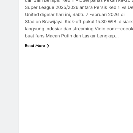
dan Jam Berapa? Kediri – Duel panas Pekan ke-20 
Super League 2025/2026 antara Persik Kediri vs D
United digelar hari ini, Sabtu 7 Februari 2026, di
Stadion Brawijaya. Kick-off pukul 15.30 WIB, disiar
langsung Indosiar dan streaming Vidio.com—coco
buat fans Macan Putih dan Laskar Lengkap…
Read More