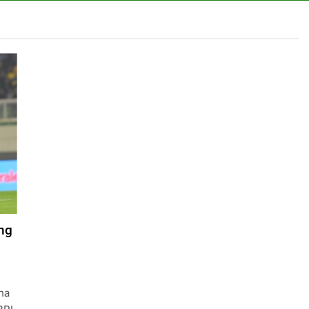
ang
na