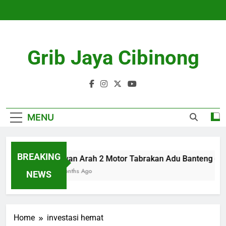
Skip
to
content
Grib Jaya Cibinong
MENU
BREAKING
Lawan Arah 2 Motor Tabrakan Adu Banteng di C
4 Months Ago
NEWS
Home
investasi hemat