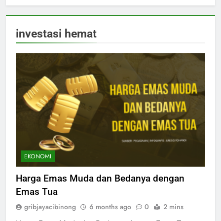
investasi hemat
EKONOMI
Harga Emas Muda dan Bedanya dengan
Emas Tua
gribjayacibinong
6 months ago
0
2 mins