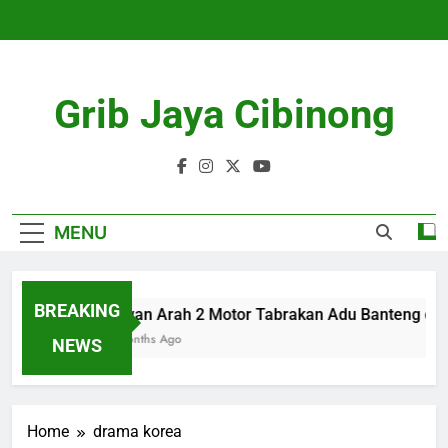
Skip
to
content
Grib Jaya Cibinong
MENU
BREAKING
Lawan Arah 2 Motor Tabrakan Adu Banteng di C
4 Months Ago
NEWS
Home
drama korea